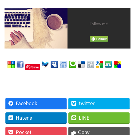
Follow me!
Save
Facebook
twitter
Hatena
LINE
Pocket
Copy