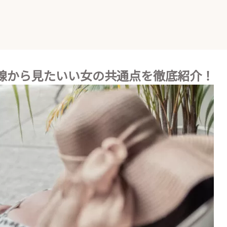
線から見たいい女の共通点を徹底紹介！