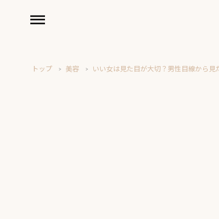
トップ
美容
いい女は見た目が大切？男性目線から見