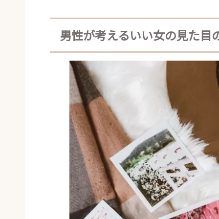
男性が考えるいい女の見た目