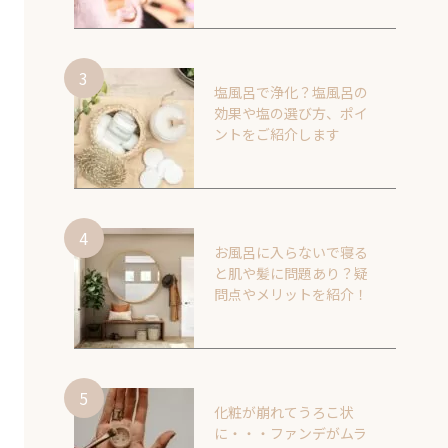
塩風呂で浄化？塩風呂の
効果や塩の選び方、ポイ
ントをご紹介します
お風呂に入らないで寝る
と肌や髪に問題あり？疑
問点やメリットを紹介！
化粧が崩れてうろこ状
に・・・ファンデがムラ