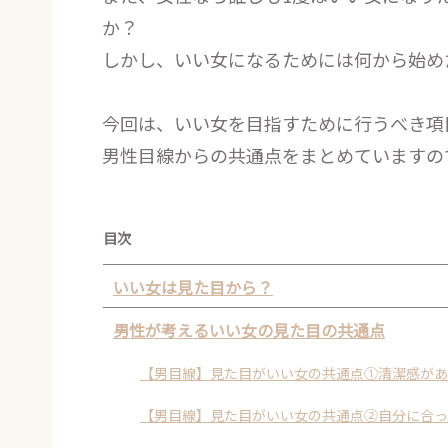
か？
しかし、いい女になるためには何から始め
今回は、いい女を目指すために行うべき項
男性目線からの共通点をまとめていますの
目次
いい女は見た目から？
男性が考えるいい女の見た目の共通点
【男目線】見た目がいい女の共通点①清潔感があ
【男目線】見た目がいい女の共通点②自分に合っ