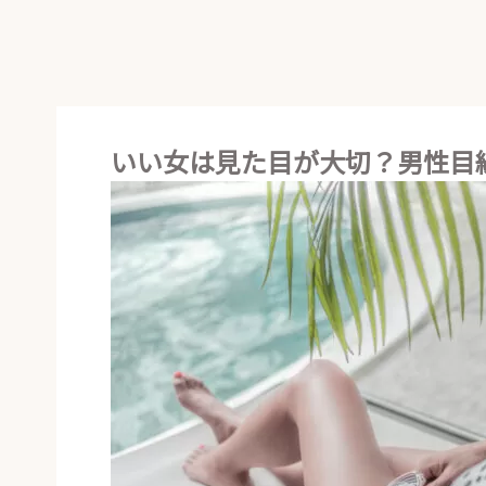
いい女は見た目が大切？男性目