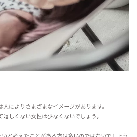
は人によりさまざまなイメージがあります。
て嬉しくない女性は少なくないでしょう。
たいと考えたことがある方は多いのではないでしょう