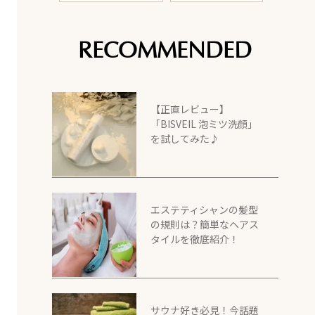
RECOMMENDED
【正直レビュー】
「BISVEIL 泡ミツ洗顔」
を試してみた♪
エステティシャンの髪型
の規則は？簡単なヘアス
タイルを徹底紹介！
サウナ好き必見！今話題