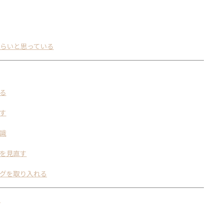
らいと思っている
る
す
識
を見直す
グを取り入れる
！