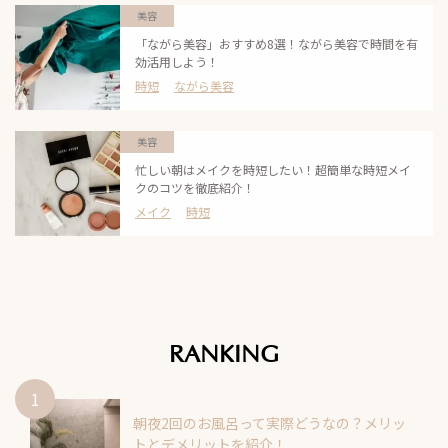
美容
「ながら美容」おすすめ8選！ながら美容で時間を有
効活用しよう！
時短
ながら美容
美容
忙しい朝はメイクを時短したい！超簡単な時短メイ
クのコツを徹底紹介！
メイク
時短
RANKING
朝夜2回のお風呂って実際どうなの？メリッ
トとデメリットを紹介！